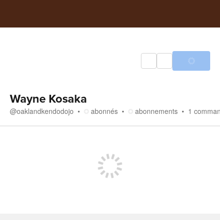
Wayne Kosaka
@
oaklandkendodojo
abonnés
abonnements
1
comma
Boutique