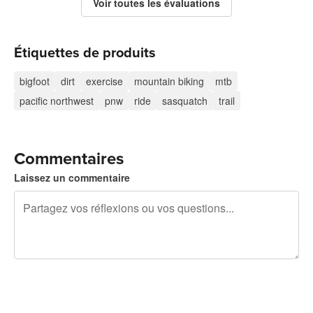
Voir toutes les évaluations
Étiquettes de produits
bigfoot
dirt
exercise
mountain biking
mtb
pacific northwest
pnw
ride
sasquatch
trail
Commentaires
Laissez un commentaire
240 caractères restants
Inscrivez-vous pour publier