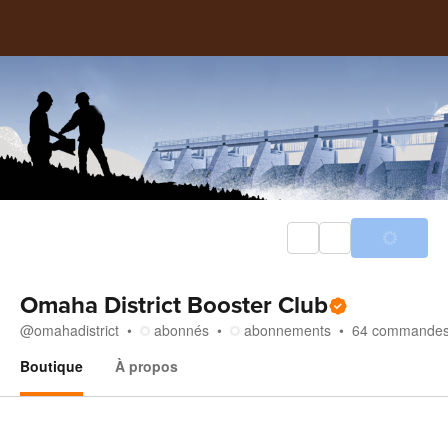
Omaha District Booster Club
@
omahadistrict
abonnés
abonnements
64
commande
Boutique
À propos
Boutique