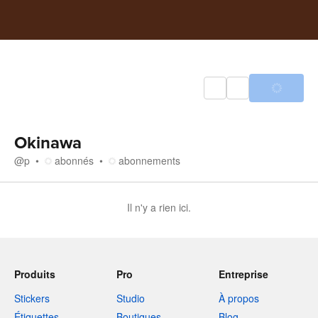
Okinawa
@
p
abonnés
abonnements
Il n'y a rien ici.
Produits
Pro
Entreprise
Stickers
Studio
À propos
Étiquettes
Boutiques
Blog