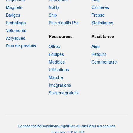
Magnets
Notify
Carrières
Badges
Ship
Presse
Emballage
Plus d'outils Pro
Statistiques
Vêtements
Ressources
Assistance
Acryliques
Plus de produits
Offres
Aide
Équipes
Retours
Modèles
Commentaire
Utilisations
Marché
Intégrations
Stickers gratuits
Confidentialité
Conditions
Légal
Plan du site
Gérer les cookies
Français
(
FR
)
€
EUR