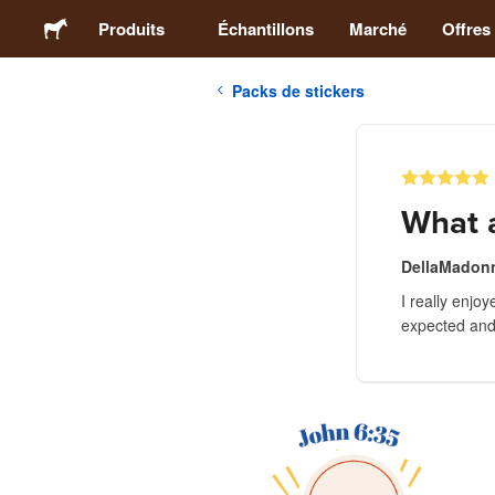
Produits
Échantillons
Marché
Offres
Packs de stickers
Stickers
Étiquettes
What a
Magnets
DellaMadon
I really enjo
Badges
expected and 
Emballage
Vêtements
Acryliques