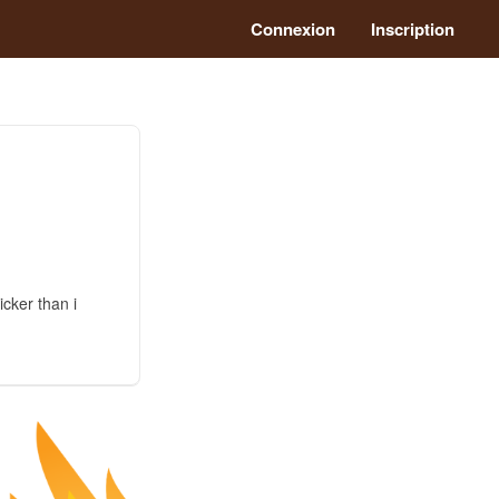
Connexion
Inscription
cker than i