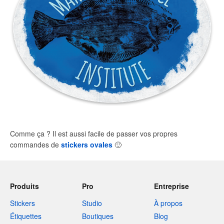
Comme ça ? Il est aussi facile de passer vos propres
commandes de
stickers ovales
🙂
Produits
Pro
Entreprise
Stickers
Studio
À propos
Étiquettes
Boutiques
Blog