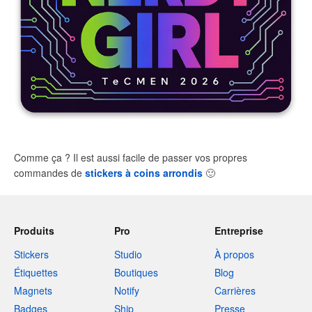
Comme ça ? Il est aussi facile de passer vos propres
commandes de
stickers à coins arrondis
🙂
Produits
Pro
Entreprise
Stickers
Studio
À propos
Étiquettes
Boutiques
Blog
Magnets
Notify
Carrières
Badges
Ship
Presse