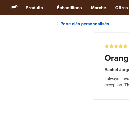
Produits
Échantillons
Marché
Offres
Porte clés personnalisés
Stickers
Étiquettes
Orang
Magnets
Rachel Jurg
I always have
Badges
exception. Th
Emballage
Vêtements
Acryliques