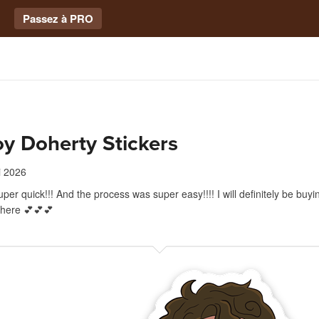
Passez à PRO
y Doherty Stickers
i 2026
er quick!!! And the process was super easy!!!! I will definitely be buy
 here 💕💕💕