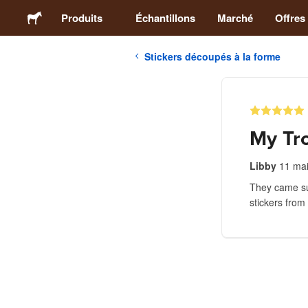
Produits
Échantillons
Marché
Offres
Stickers découpés à la forme
Stickers
Étiquettes
My Tro
Magnets
Libby
11 ma
They came sup
Badges
stickers from
Emballage
Vêtements
Acryliques