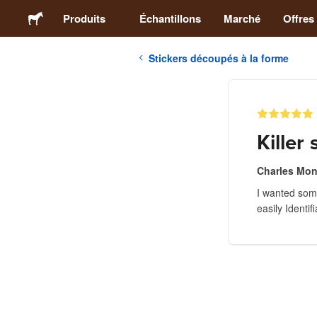
Produits
Échantillons
Marché
Offres
Stickers découpés à la forme
Stickers
Étiquettes
Killer
Magnets
Charles Mon
I wanted some
Badges
easily Identif
Emballage
Vêtements
Acryliques