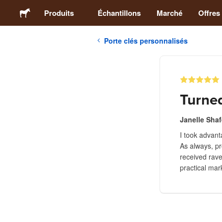
Produits
Échantillons
Marché
Offres
Porte clés personnalisés
Stickers
Étiquettes
Turned
Magnets
Janelle Shaf
I took advan
Badges
As always, pr
received rave
Emballage
practical mar
Vêtements
Acryliques