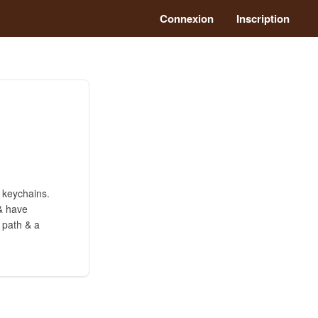
Connexion
Inscription
 keychains.
 & have
 path & a