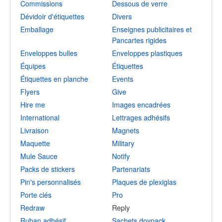
Commissions
Dessous de verre
Dévidoir d'étiquettes
Divers
Emballage
Enseignes publicitaires et
Pancartes rigides
Enveloppes bulles
Enveloppes plastiques
Équipes
Étiquettes
Étiquettes en planche
Events
Flyers
Give
Hire me
Images encadrées
International
Lettrages adhésifs
Livraison
Magnets
Maquette
Military
Mule Sauce
Notify
Packs de stickers
Partenariats
Pin's personnalisés
Plaques de plexiglas
Porte clés
Pro
Redraw
Reply
Ruban adhésif
Sachets doypack