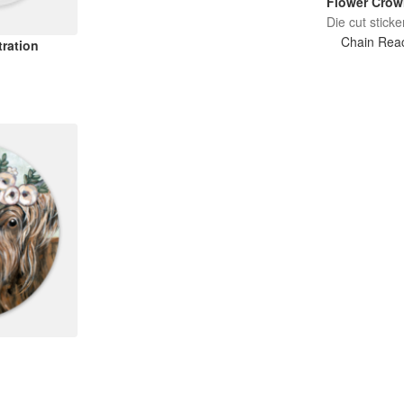
Flower Crow
Die cut sticke
Chain Reac
tration