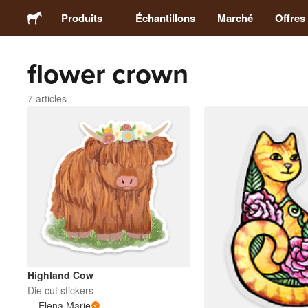
Produits
Échantillons
Marché
Offres
flower crown
Stickers
7 articles
Étiquettes
Magnets
Badges
Emballage
Vêtements
Highland Cow
Die cut stickers
Elena Marie
Acryliques