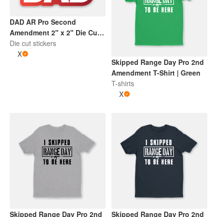
DAD AR Pro Second
Amendment 2" x 2" Die Cut
Sticker | Gradient Red and
Die cut stickers
White
X
Skipped Range Day Pro 2nd
Amendment T-Shirt | Green
T-shirts
X
Skipped Range Day Pro 2nd
Skipped Range Day Pro 2nd