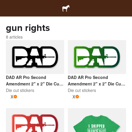
gun rights
8 articles
DAD AR Pro Second
DAD AR Pro Second
Amendment 2" x 2" Die Cut
Amendment 2" x 2" Die Cut
Sticker | Black and White
Die cut stickers
Sticker | Gradient Green and
Die cut stickers
X
White
X