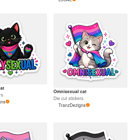
cat
Omnisexual cat
rs
Die cut stickers
gns
TranzDezigns