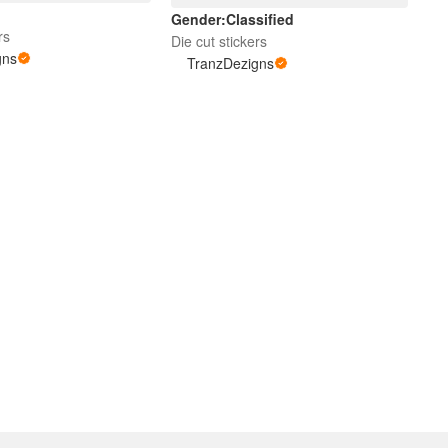
Gender:Classified
rs
Die cut stickers
gns
TranzDezigns