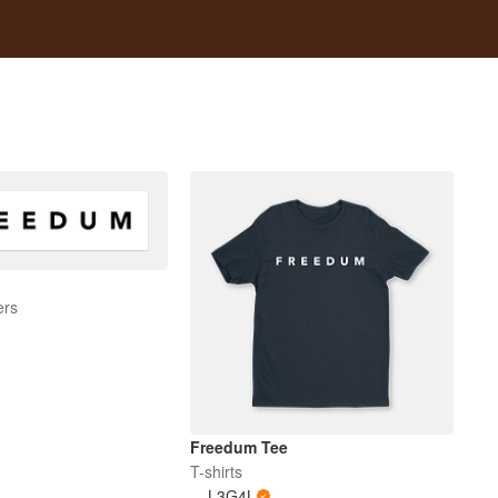
ers
Freedum Tee
T-shirts
L3G4L