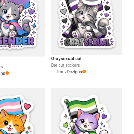
Graysexual cat
t
Die cut stickers
rs
TranzDezigns
gns