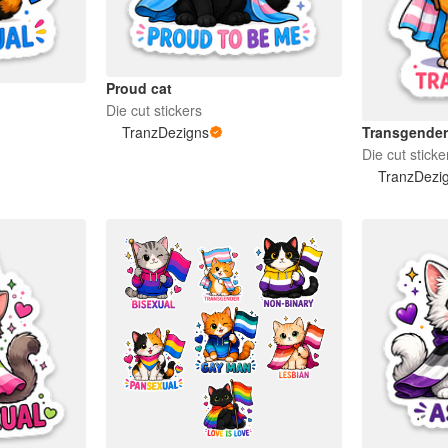
Proud cat
Die cut stickers
TranzDezigns
Transgender
Die cut sticke
TranzDezi