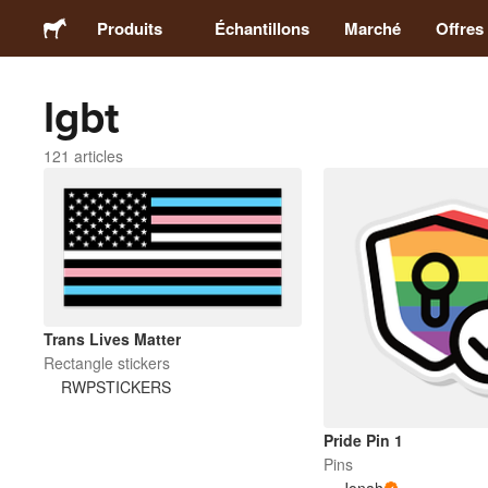
Produits
Échantillons
Marché
Offres
lgbt
Stickers
121 articles
Étiquettes
Magnets
Badges
Trans Lives Matter
Rectangle stickers
Emballage
RWPSTICKERS
Vêtements
Pride Pin 1
Pins
Acryliques
Jonah