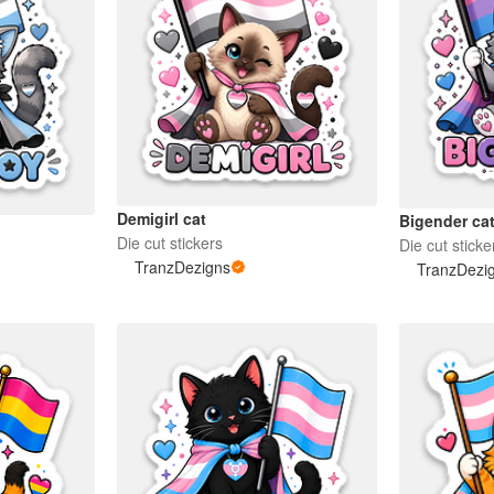
Demigirl cat
Bigender ca
Die cut stickers
Die cut sticke
TranzDezigns
TranzDezi