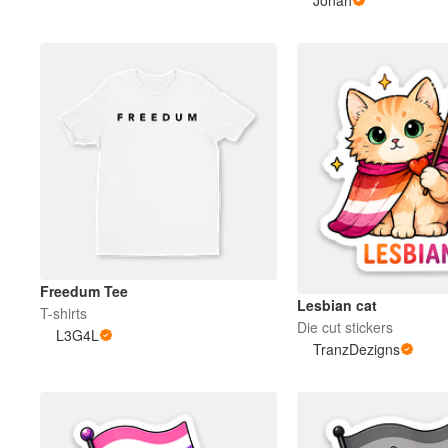
Plus de produits
Échantillons
Freedum Tee
Lesbian cat
T-shirts
Die cut stickers
L3G4L
TranzDezigns