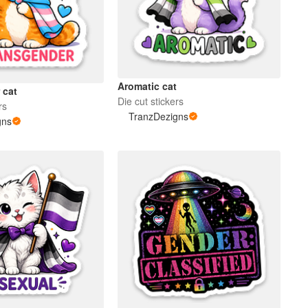
Aromatic cat
 cat
Die cut stickers
rs
TranzDezigns
gns