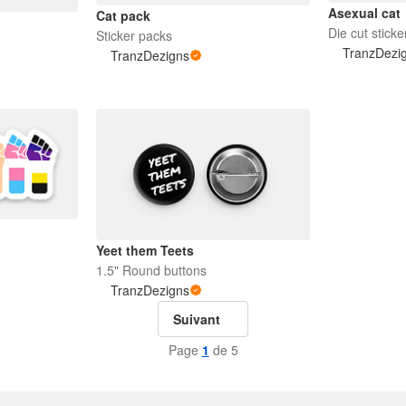
Asexual cat
Cat pack
Die cut sticke
Sticker packs
TranzDezi
TranzDezigns
Yeet them Teets
1.5" Round buttons
TranzDezigns
Suivant
Page
1
de 5