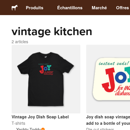
Produits
Échantillons
Marché
Offres
vintage kitchen
Stickers
2 articles
Étiquettes
Magnets
Badges
Emballage
Vêtements
Vintage Joy Dish Soap Label
Joy dish soap vintage
T-shirts
add to a bottle of you
Yachty Toddy
authentic retro kitche
Die cut stickers
Acryliques