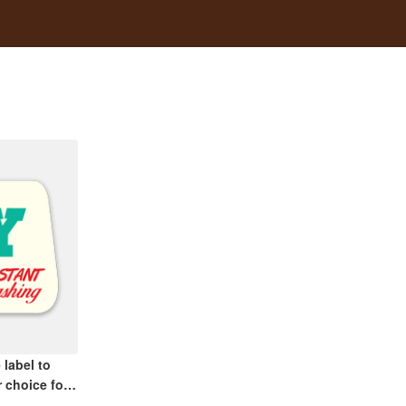
 label to
r choice for
n sink