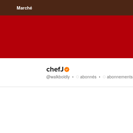
Marché
chefJ
@
walkboldly
abonnés
abonnements
Boutique