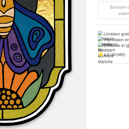
Envoyer
cade
Livraison grat
Impression en
Durables et 
r
4.9 (90 980)