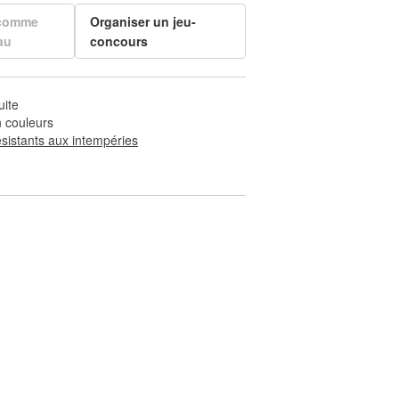
 comme
Organiser un jeu-
au
concours
uite
 couleurs
ésistants aux intempéries