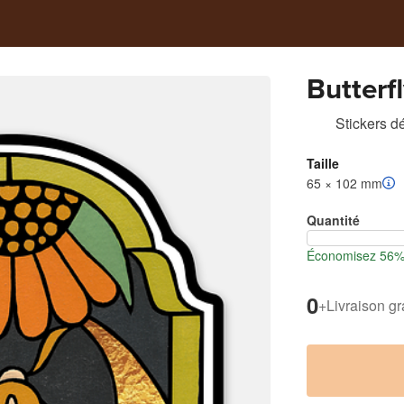
Butterf
Stickers d
Taille
65 × 102 mm
Quantité
Économisez 56% l
0
+
Livraison gr