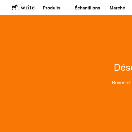
Produits
Échantillons
Marché
Stickers
Étiquettes
Déso
Magnets
Badges
Revenez
Emballage
Vêtements
Acryliques