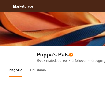
Marketplace
Puppa’s Pals
@
b23153f9d00c19b
follower
segui 
Negozio
Chi siamo
Negozio