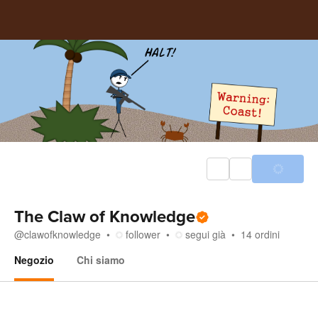
The Claw of Knowledge
@
clawofknowledge
follower
segui già
14
ordini
Negozio
Chi siamo
Negozio