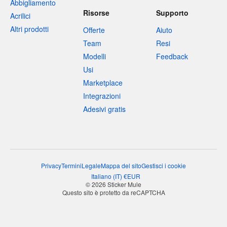
Abbigliamento
Risorse
Supporto
Acrilici
Altri prodotti
Offerte
Aiuto
Team
Resi
Modelli
Feedback
Usi
Marketplace
Integrazioni
Adesivi gratis
Privacy
Termini
Legale
Mappa del sito
Gestisci i cookie
Italiano
(
IT
)
€
EUR
© 2026 Sticker Mule
Questo sito è protetto da reCAPTCHA