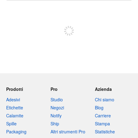
240 caratteri rimasti
Iscriviti per pubblicare
Prodotti
Pro
Azienda
Adesivi
Studio
Chi siamo
Etichette
Negozi
Blog
Calamite
Notify
Carriere
Spille
Ship
Stampa
Packaging
Altri strumenti Pro
Statistiche