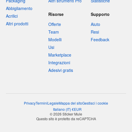
Packaging
Altri strumenti Pro
Statistiche
Abbigliamento
Risorse
Supporto
Acrilici
Altri prodotti
Offerte
Aiuto
Team
Resi
Modelli
Feedback
Usi
Marketplace
Integrazioni
Adesivi gratis
Privacy
Termini
Legale
Mappa del sito
Gestisci i cookie
Italiano
(
IT
)
€
EUR
© 2026 Sticker Mule
Questo sito è protetto da reCAPTCHA