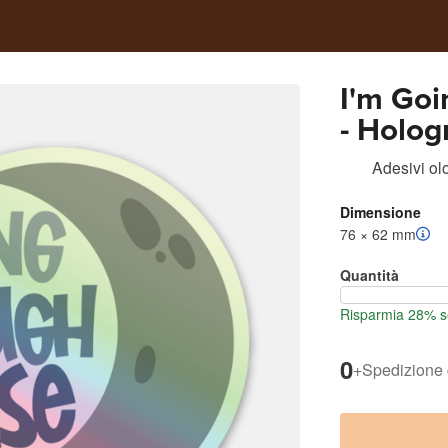
I'm Goi
- Holo
Adesivi olo
Dimensione
76 × 62 mm
Quantità
Risparmia 28% se
0
+
Spedizione 