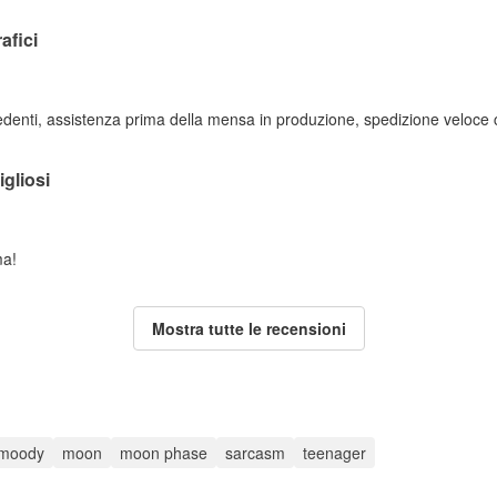
afici
edenti, assistenza prima della mensa in produzione, spedizione veloce c
igliosi
ma!
Mostra tutte le recensioni
moody
moon
moon phase
sarcasm
teenager