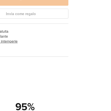
Invia come regalo
atuita
llante
e intemperie
95
%