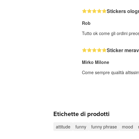
Stickers ologr
Rob
Tutto ok come gli ordini prec
Sticker merav
Mirko Milone
Come sempre qualità altissi
Etichette di prodotti
attitude
funny
funny phrase
mood