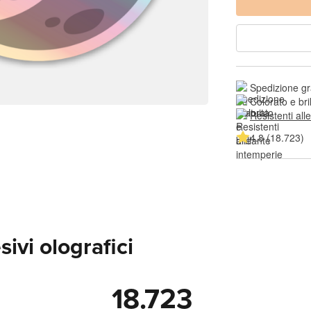
Spedizione gr
Colorato e bri
Resistenti all
4.8 (18.723)
ivi olografici
18.723