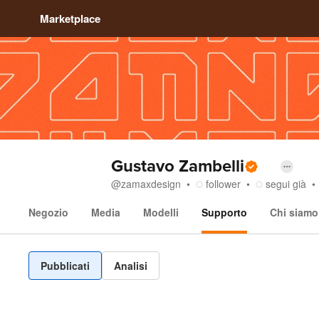
Marketplace
Gustavo Zambelli
@
zamaxdesign
follower
segui già
Negozio
Media
Modelli
Supporto
Chi siamo
Supporto
Pubblicati
Analisi