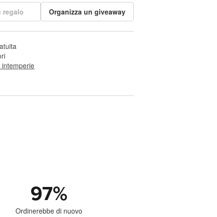
 regalo
Organizza un giveaway
atuita
ri
e intemperie
97
%
Ordinerebbe di nuovo