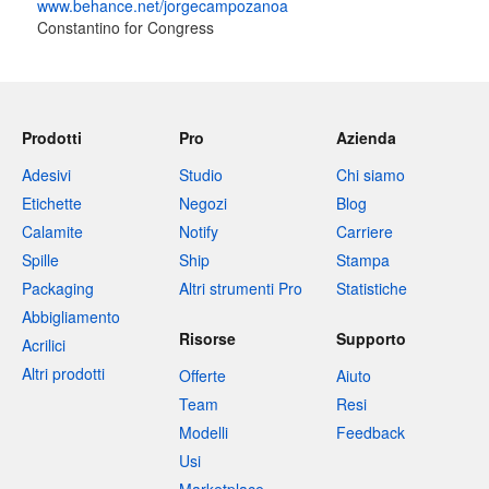
www.behance.net/jorgecampozanoa
Constantino for Congress
Prodotti
Pro
Azienda
Adesivi
Studio
Chi siamo
Etichette
Negozi
Blog
Calamite
Notify
Carriere
Spille
Ship
Stampa
Packaging
Altri strumenti Pro
Statistiche
Abbigliamento
Risorse
Supporto
Acrilici
Altri prodotti
Offerte
Aiuto
Team
Resi
Modelli
Feedback
Usi