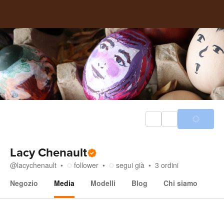
Lacy Chenault
@
lacychenault
follower
segui già
3
ordini
Negozio
Media
Modelli
Blog
Chi siamo
Media