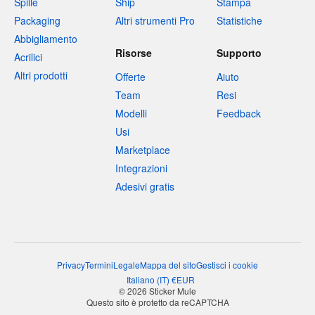
Spille
Ship
Stampa
Packaging
Altri strumenti Pro
Statistiche
Abbigliamento
Risorse
Supporto
Acrilici
Altri prodotti
Offerte
Aiuto
Team
Resi
Modelli
Feedback
Usi
Marketplace
Integrazioni
Adesivi gratis
Privacy
Termini
Legale
Mappa del sito
Gestisci i cookie
Italiano
(
IT
)
€
EUR
© 2026 Sticker Mule
Questo sito è protetto da reCAPTCHA