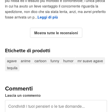
più nitida ed il tessuto più morbido e confortevole; l’unica pecca
in cui ha avuto un lieve vantaggio il concorrente riguarda la
spedizione, non dico che sia stata lenta, anzi, ma avrei preferito
fosse arrivata un p...
Leggi di più
Mostra tutte le recensioni
Etichette di prodotti
agave
anime
cartoon
funny
humor
mr suave agave
tequila
Commenti
Lascia un commento