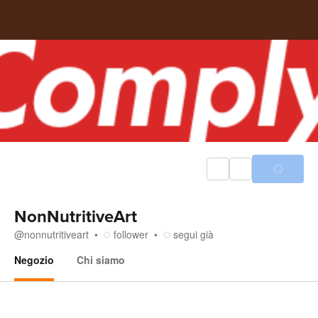
NonNutritiveArt
@
nonnutritiveart
follower
segui già
Negozio
Chi siamo
Negozio