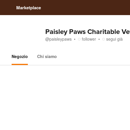
Marketplace
Paisley Paws Charitable V
@
paisleypaws
follower
segui già
Negozio
Chi siamo
Negozio