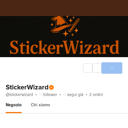
StickerWizard
@
stickerwizard
follower
segui già
2
ordini
Negozio
Chi siamo
Negozio