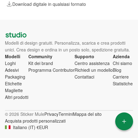
Download digitale in qualsiasi formato
Modelli di design gratuiti. Personalizza, scarica e crea prodotti
unici. Crea design e ordina in un posto solo, spedizione gratuita.
Modelli
Community
Supporto
Azienda
Loghi
Kit dei brand
Centro assistenza
Chi siamo
Adesivi
Programma Contributor
Richiedi un modello
Blog
Packaging
Contattaci
Carriere
Etichette
Statistiche
Magliette
Altri prodotti
© 2026 Sticker Mule
Privacy
Termini
Mappa del sito
Acquista prodotti personalizzati
Italiano
(
IT
)
€
EUR