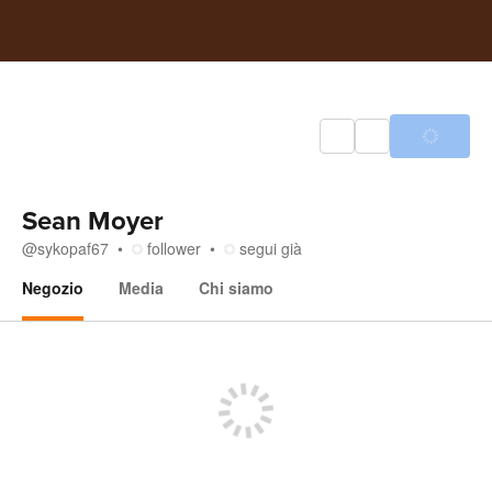
Sean Moyer
@
sykopaf67
follower
segui già
Negozio
Media
Chi siamo
Negozio