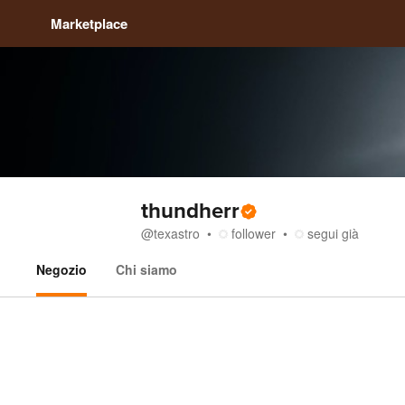
Marketplace
thundherr
@
texastro
follower
segui già
Negozio
Chi siamo
Negozio