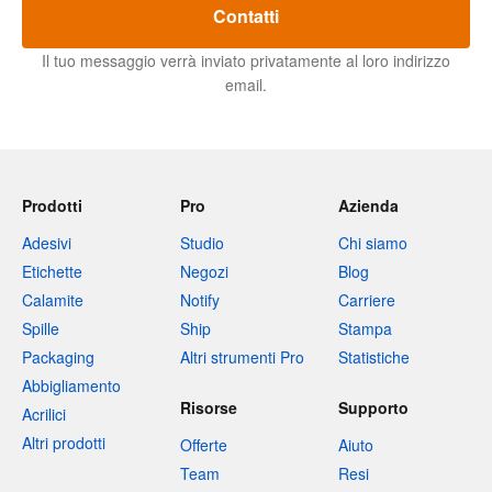
Contatti
Il tuo messaggio verrà inviato privatamente al loro indirizzo
email.
Prodotti
Pro
Azienda
Adesivi
Studio
Chi siamo
Etichette
Negozi
Blog
Calamite
Notify
Carriere
Spille
Ship
Stampa
Packaging
Altri strumenti Pro
Statistiche
Abbigliamento
Risorse
Supporto
Acrilici
Altri prodotti
Offerte
Aiuto
Team
Resi