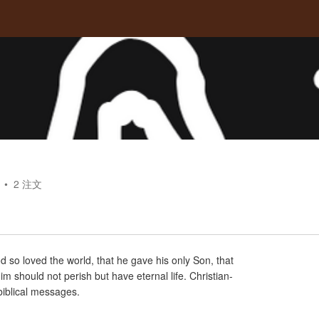
2
注文
 so loved the world, that he gave his only Son, that
m should not perish but have eternal life. Christian-
biblical messages.