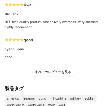
Kwali
Bro Dick
BFF high quality product, fast delivery overseas. Very satisfied
highly recommend.
good
cyanolupus
good
すべてのレビューを見る
製品タグ
america
firearms
guns
m1 carbine
military
soldier
world war 2
world war ii
ww2
wwii