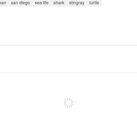
ean
san diego
sea life
shark
stingray
turtle
投稿するためにサインアップする