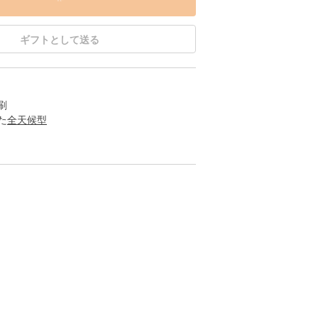
ギフトとして送る
刷
た
全天候型