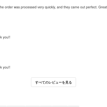
the order was processed very quickly, and they came out perfect. Great 
k you!!
k you!!
すべてのレビューを見る