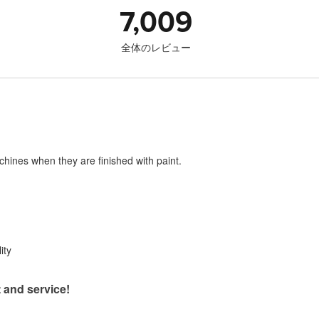
7,009
全体のレビュー
chines when they are finished with paint.
ity
 and service!