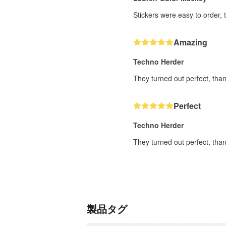
Stickers were easy to order, 
Amazing
Techno Herder
They turned out perfect, than
Perfect
Techno Herder
They turned out perfect, than
製品タグ