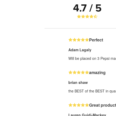
4.7 / 5
Perfect
Adam Lagaly
Will be placed on 3 Pepsi ma
amazing
brian shaw
the BEST of the BEST in qual
Great product
Lauren Guidi-Mackey