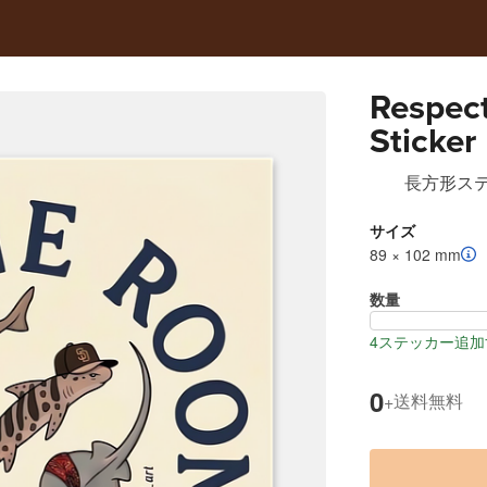
Respect
Sticker
長方形ス
サイズ
89 × 102 mm
数量
4ステッカー追加
0
送料無料
+