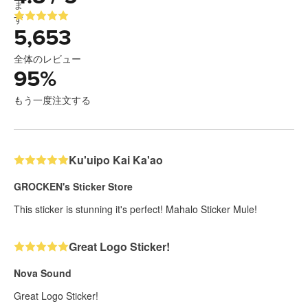
5,653
全体のレビュー
95
%
もう一度注文する
Ku'uipo Kai Ka'ao
GROCKEN's Sticker Store
This sticker is stunning it's perfect! Mahalo Sticker Mule!
Great Logo Sticker!
Nova Sound
Great Logo Sticker!