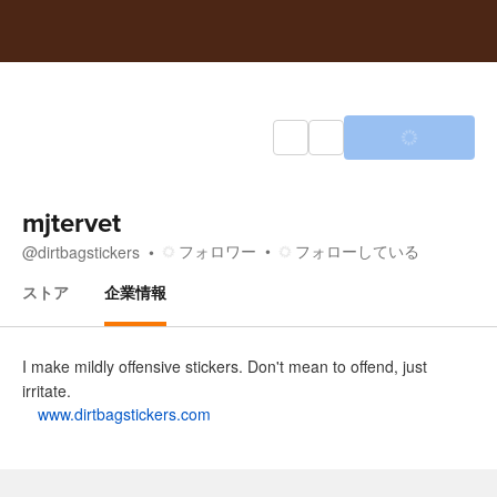
mjtervet
フォロワー
フォローしている
@
dirtbagstickers
ストア
企業情報
企業情報
I make mildly offensive stickers. Don't mean to offend, just
irritate.
www.dirtbagstickers.com