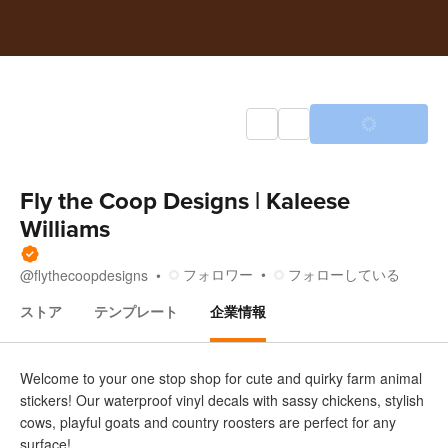
Fly the Coop Designs | Kaleese
Williams
フォロワー
フォローしている
@
flythecoopdesigns
ストア
テンプレート
企業情報
企業情報
Welcome to your one stop shop for cute and quirky farm animal
stickers! Our waterproof vinyl decals with sassy chickens, stylish
cows, playful goats and country roosters are perfect for any
surface!