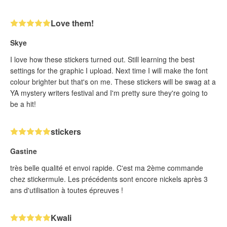
Love them!
Skye
I love how these stickers turned out. Still learning the best
settings for the graphic I upload. Next time I will make the font
colour brighter but that's on me. These stickers will be swag at a
YA mystery writers festival and I'm pretty sure they're going to
be a hit!
stickers
Gastine
très belle qualité et envoi rapide. C'est ma 2ème commande
chez stickermule. Les précédents sont encore nickels après 3
ans d'utilisation à toutes épreuves !
Kwali