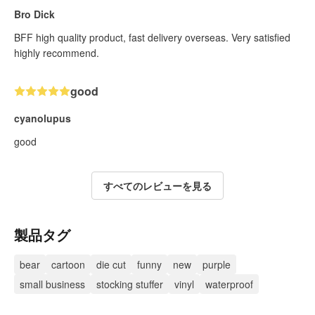
Bro Dick
BFF high quality product, fast delivery overseas. Very satisfied
highly recommend.
good
cyanolupus
good
すべてのレビューを見る
製品タグ
bear
cartoon
die cut
funny
new
purple
small business
stocking stuffer
vinyl
waterproof