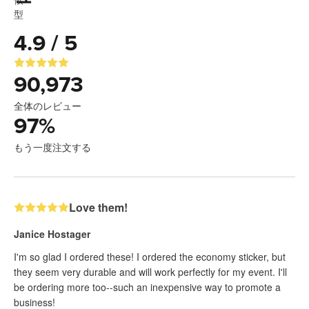
4.9 / 5
90,973
全体のレビュー
97
%
もう一度注文する
Love them!
Janice Hostager
I'm so glad I ordered these! I ordered the economy sticker, but
they seem very durable and will work perfectly for my event. I'll
be ordering more too--such an inexpensive way to promote a
business!