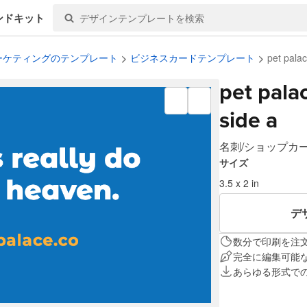
ンドキット
ーケティングのテンプレート
ビジネスカードテンプレート
pet palac
pet pala
side a
名刺/ショップカ
サイズ
3.5 x 2 in
デ
数分で印刷を注
完全に編集可能
あらゆる形式で