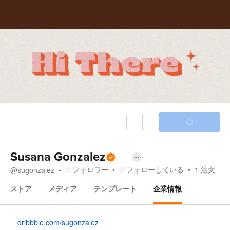
Susana Gonzalez
フォロワー
フォローしている
1
注文
@
sugonzalez
ストア
メディア
テンプレート
企業情報
企業情報
dribbble.com/sugonzalez