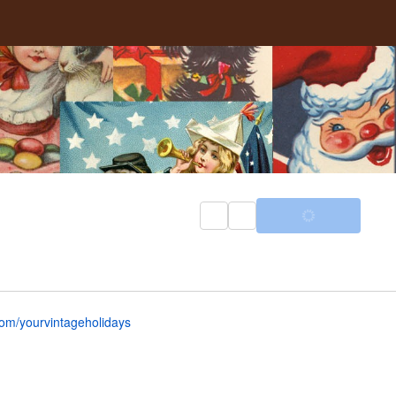
om/yourvintageholidays