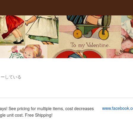
ローしている
www.facebook.c
ays! See pricing for multiple items, cost decreases
ngle unit cost. Free Shipping!