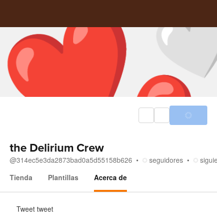
the Delirium Crew
@
314ec5e3da2873bad0a5d55158b626
seguidores
sigui
Tienda
Plantillas
Acerca de
Acerca de
Tweet tweet