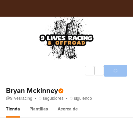
Bryan Mckinney
@
9livesracing
seguidores
siguiendo
Tienda
Plantillas
Acerca de
Tienda